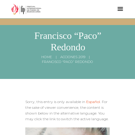
Francisco “Paco”
Redondo
HOME
ACCIONES 2019
FRANCISCO “PACO” REDONDO
Sorry, this entry is only available in
Español
. For
the sake of viewer convenience, the content is
shown below in the alternative language. You
may click the link to switch the active language.