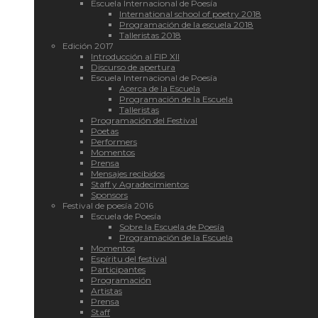
Escuela Internacional de Poesía
International school of poetry 2018
Programación de la escuela 2018
Talleristas 2018
Edición 2017
Introducción al FIP XII
Discurso de apertura
Escuela Internacional de Poesía
Acerca de la Escuela
Programación de la Escuela
Talleristas
Programación del Festival
Poetas
Performers
Momentos
Prensa
Mensajes recibidos
Staff y Agradecimientos
Sponsors
Festival de poesía 2016
Escuela de Poesía
Sobre la Escuela de Poesía
Programación de la Escuela
Momentos
Espíritu del festival
Participantes
Programación
Artistas
Prensa
Staff