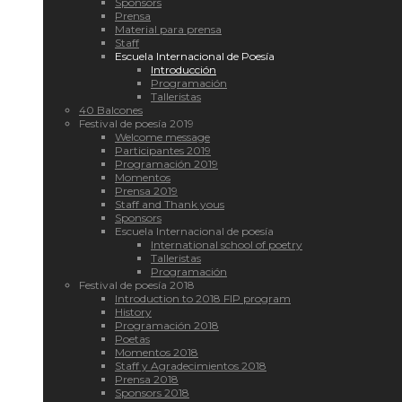
Sponsors
Prensa
Material para prensa
Staff
Escuela Internacional de Poesía
Introducción
Programación
Talleristas
40 Balcones
Festival de poesía 2019
Welcome message
Participantes 2019
Programación 2019
Momentos
Prensa 2019
Staff and Thank yous
Sponsors
Escuela Internacional de poesía
International school of poetry
Talleristas
Programación
Festival de poesía 2018
Introduction to 2018 FIP program
History
Programación 2018
Poetas
Momentos 2018
Staff y Agradecimientos 2018
Prensa 2018
Sponsors 2018