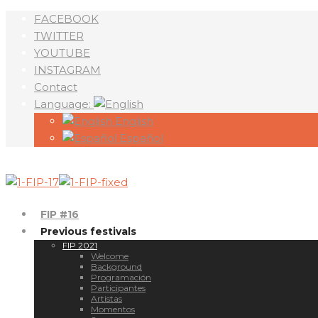
FACEBOOK
TWITTER
YOUTUBE
INSTAGRAM
Contact
Language:
English
Español
FIP #16
Previous festivals
FIP 2021
Welcome
Background
Programación
Participantes
Artistas
Momentos