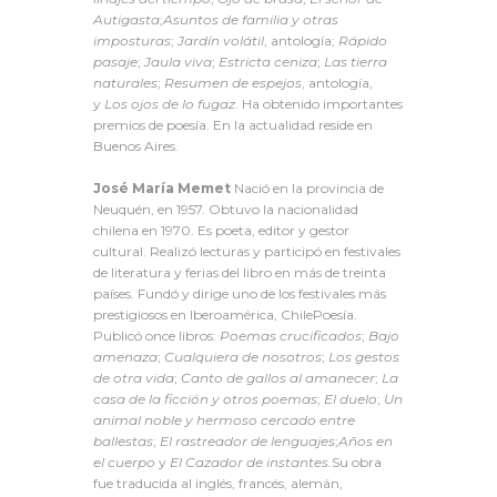
Autigasta
;
Asuntos de familia y otras
imposturas
;
Jardín volátil
, antología;
Rápido
pasaje
;
Jaula viva
;
Estricta ceniza
;
Las tierra
naturales
;
Resumen de espejos
, antología,
y
Los ojos de lo fugaz
. Ha obtenido importantes
premios de poesía. En la actualidad reside en
Buenos Aires.
José María Memet
Nació en la provincia de
Neuquén, en 1957. Obtuvo la nacionalidad
chilena en 1970. Es poeta, editor y gestor
cultural. Realizó lecturas y participó en festivales
de literatura y ferias del libro en más de treinta
países. Fundó y dirige uno de los festivales más
prestigiosos en Iberoamérica, ChilePoesía.
Publicó once libros:
Poemas crucificados
;
Bajo
amenaza
;
Cualquiera de nosotros
;
Los gestos
de otra vida
;
Canto de gallos al amanecer
;
La
casa de la ficción y otros poemas
;
El duelo
;
Un
animal noble y hermoso cercado entre
ballestas
;
El rastreador de lenguajes
;
Años en
el cuerpo
y
El Cazador de instantes.
Su obra
fue traducida al inglés, francés, alemán,