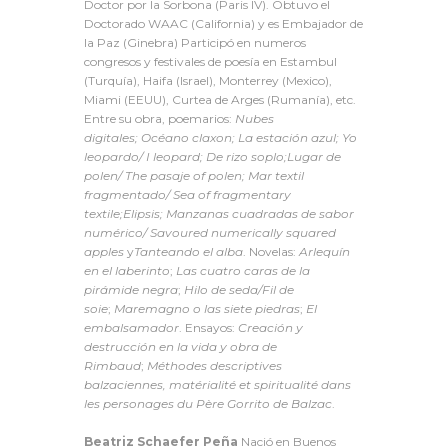
Doctor por la Sorbona (Paris IV). Obtuvo el
Doctorado WAAC (California) y es Embajador de
la Paz (Ginebra) Participó en numeros
congresos y festivales de poesía en Estambul
(Turquía), Haifa (Israel), Monterrey (Mexico),
Miami (EEUU), Curtea de Arges (Rumanía), etc.
Entre su obra, poemarios:
Nubes
digitales;
Océano claxon;
La estación azul;
Yo
leopardo/ I leopard;
De rizo soplo;
Lugar de
polen/ The pasaje of polen;
Mar textil
fragmentado/ Sea of fragmentary
textile;
Elipsis;
Manzanas cuadradas de sabor
numérico/ Savoured numerically squared
apples
y
Tanteando el alba
. Novelas:
Arlequín
en el laberinto
;
Las cuatro caras de la
pirámide negra
;
Hilo de seda/Fil de
soie
;
Maremagno o las siete piedras
;
El
embalsamador
. Ensayos:
Creación y
destrucción en la vida y obra de
Rimbaud
;
Méthodes descriptives
balzaciennes, matérialité et spiritualité dans
les personages du Père Gorrito de Balzac
.
Beatriz Schaefer Peña
Nació en Buenos