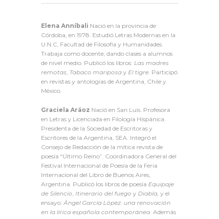
Elena Anníbali
Nació en la provincia de
Córdoba, en 1978. Estudió Letras Modernas en la
U.N.C, Facultad de Filosofía y Humanidades.
Trabaja como docente, dando clases a alumnos
de nivel medio. Publicó los libros:
Las madres
remotas
,
Tabaco mariposa
y
El tigre
. Participó
en revistas y antologías de Argentina, Chile y
México.
Graciela Aráoz
Nació en San Luis. Profesora
en Letras y Licenciada en Filología Hispánica.
Presidenta de la Sociedad de Escritoras y
Escritores de la Argentina, SEA. Integró el
Consejo de Redacción de la mítica revista de
poesía “Último Reino”. Coordinadora General del
Festival Internacional de Poesía de la Feria
Internacional del Libro de Buenos Aires,
Argentina. Publicó los libros de poesía
Equipaje
de Silencio
,
Itinerario del fuego
y
Diabla,
y el
ensayo:
Ángel García López: una renovación
en la lírica española contemporánea
. Además