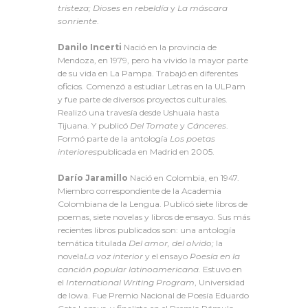
tristeza;
Dioses en rebeldía
y
La máscara
sonriente
.
Danilo Incerti
Nació en la provincia de
Mendoza, en 1979, pero ha vivido la mayor parte
de su vida en La Pampa. Trabajó en diferentes
oficios. Comenzó a estudiar Letras en la ULPam
y fue parte de diversos proyectos culturales.
Realizó una travesía desde Ushuaia hasta
Tijuana. Y publicó
Del Tomate
y
Cánceres
.
Formó parte de la antología
Los poetas
interiores
publicada en Madrid en 2005.
Darío Jaramillo
Nació en Colombia, en 1947.
Miembro correspondiente de la Academia
Colombiana de la Lengua. Publicó siete libros de
poemas, siete novelas y libros de ensayo. Sus más
recientes libros publicados son: una antología
temática titulada
Del amor, del olvido;
la
novela
La voz interior
y el ensayo
Poesía en la
canción popular latinoamericana.
Estuvo en
el
International Writing Program
, Universidad
de Iowa. Fue Premio Nacional de Poesía Eduardo