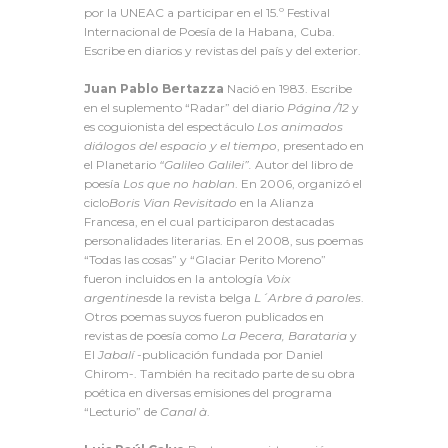
por la UNEAC a participar en el 15.º Festival
Internacional de Poesía de la Habana, Cuba.
Escribe en diarios y revistas del país y del exterior.
Juan Pablo Bertazza
Nació en 1983. Escribe
en el suplemento “Radar” del diario
Página /12
y
es coguionista del espectáculo
Los animados
diálogos del espacio y el tiempo
, presentado en
el Planetario
“Galileo Galilei”.
Autor del libro de
poesía
Los que no hablan
. En 2006, organizó el
ciclo
Boris Vian Revisitado
en la Alianza
Francesa, en el cual participaron destacadas
personalidades literarias. En el 2008, sus poemas
“Todas las cosas” y “Glaciar Perito Moreno”
fueron incluidos en la antología
Voix
argentines
de la revista belga
L´Arbre á paroles
.
Otros poemas suyos fueron publicados en
revistas de poesía como
La Pecera, Barataria
y
El
Jabalí
-publicación fundada por Daniel
Chirom-. También ha recitado parte de su obra
poética en diversas emisiones del programa
“Lecturio” de
Canal à
.