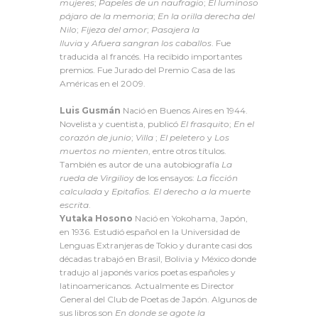
mujeres
;
Papeles de un naufragio
;
El luminoso
pájaro de la memoria
;
En la orilla derecha del
Nilo
;
Fijeza del amor
;
Pasajera la
lluvia
y
Afuera sangran los caballos
. Fue
traducida al francés. Ha recibido importantes
premios. Fue Jurado del Premio Casa de las
Américas en el 2009.
Luis Gusmán
Nació en Buenos Aires en 1944.
Novelista y cuentista, publicó
El frasquito
;
En el
corazón de junio
;
Villa
;
El peletero
y
Los
muertos no mienten
, entre otros títulos.
También es autor de una autobiografía
La
rueda de Virgilio
y de los ensayos:
La ficción
calculada
y
Epitafios. El derecho a la muerte
escrita
.
Yutaka Hosono
Nació en Yokohama, Japón,
en 1936. Estudió español en la Universidad de
Lenguas Extranjeras de Tokio y durante casi dos
décadas trabajó en Brasil, Bolivia y México donde
tradujo al japonés varios poetas españoles y
latinoamericanos. Actualmente es Director
General del Club de Poetas de Japón. Algunos de
sus libros son
En donde se agote la