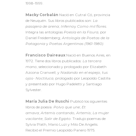
1998-1999.
Macky Corbalán
Nació en Cutral Có, provincia
de Neuquén. Sus libros publicados son:
La
pasajera de arena
;
Inferno
y
Como mil flores
.
Integra las antologías
Poesía en la Fisura
, por
Daniel Freidemberg;
Antología de Poetas de la
Patagonia
y
Poetas Argentinas (1961-1980)
.
Francisco Daireaux
Nació en Buenos Aires, en
1972. Tiene dos libros publicados:
La tercera
mano
, seleccionado y prologado por Elizabeth
Azcona Cranwell; y
Nadando en el espejo, tus
ojos- Noctiluca
, prologado por Leopoldo Castilla
y presentado por Hugo Padeletti y Santiago
Sylvester.
María Julia De Ruschi
Publicó los siguientes
libros de poesía:
Polvo que une
;
Et
amava
;
Artemis cantando, Artemis
;
La mujer
vacilante
;
Salir de Egipto
. Tradujo poemas de
Sylvia Plath, Mario Luzi y Milo De Angelis.
Recibió el Premio Leopoldo Panero 1975.