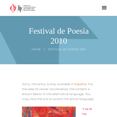
Festival de Poesía
2010
HOME
FESTIVAL DE POESÍA 2010
Sorry, this entry is only available in
Español
. For
the sake of viewer convenience, the content is
shown below in the alternative language. You
may click the link to switch the active language.
Y se le
ha