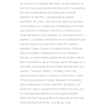
las llamas, la melodía del hielo, la oscuridad y la
luz forman parte de ese secreto claro. Los poetas
forman parte de esa cofradía que trata de
descifrar el secreto. Los lectores de poesía
también. Se unen, nos unimos, dos partes aquí.
Como dijera un mexicano, la poesía es la mitad
que nos falta. Intentar reunirla o hallarla es la
tarea del poeta y es también la tarea del lector u
oyente. La poesía reconforta en la medida en que
nos da lo que no pudimos hallar en nuestra
soledad. Olga Orozco, Enrique Molina, Alfonso
Sola González, Alejandra Pizarnik, Pedroni,
Bayley, y el escondido poeta de los Andes o de la
selva misionera, de la Pampa, de la Patagonia, y
también los poetas de los países lejanos que nos
visitan: Turquía, Japón, Canadá y los más
cercanos de lo lejano, España, Colombia, Cuba,
Chile lo que buscan es eso: descubrir lo que les
falta y descubrir lo que nos falta. El lector y el
poeta en algún instante se transforman en uno.
En la búsqueda de ese uno se organizó este
Festival Internacional de la Poesía de la Feria del
Libro de Buenos Aires, una de las más