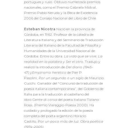
portugués y ruso. Obtuvo numerosos premios
nacionales, como el Premio Gabriela Mistral,
Premio Pablo Neruda y la Beca de Excelencia
2006 del Consejo Nacional del Libro de Chile.
Esteban Nicotra
Nació en la provincia de
Córdoba, en 1962. Profesor de la cátedra de
Literatura Italiana y del Seminario de Traducción
Literaria del Italiano de la Facultad de Filosofía y
Humanidades de la Universidad Nacional de
Córdoba. Entre su obra:
La vida que se vive
;
La
realidad en la palabra
y
Ser el otro
. Tradujo y
realizó la introducción de
Del diario (1945-
47)
y
Empirismo herético
de Pier P.
Pasolini;
Por un segundo o un siglo
de Maurizio
Cucchi. Ganador del “Concurso de traducción de
poesía italiana contemporánea”, del Gobierno de
Italia para la traducción al castellano del
libro
Gente di corsa
del poeta italiano Tiziano
Rossi, (Premio Viareggio-Poesia 2000). Ha
cuidado y prologado la edición de la poesía
completa del poeta argentino Horacio
Castillo,
Por un poco más de luz. Obra poética
(1974-2005).