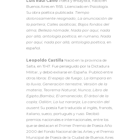
Luis Raúl Calvo
Poeta y ensayista, nació en
Buenos Aires en 1955. Licenciado en Psicología.
Su obra poética publicada:
Tiempo
dolorosamente resignado
;
La anunciación de
la partera
;
Calles asiáticas
;
Bajos fondos del
alma
;
Belleza nómade
;
Nada por aquí, nada
por allá, antología poética
, en rumano;
Nada
por aquí, nada por allá, antologìa
poética,
en
español.
Leopoldo Castilla
Nació en la provincia de
Salta, en 1947. Fue perseguido por la Dictadura
Militar, y debió exiliarse en España. Publicó entre
otros libros:
El espejo de fuego
;
La lámpara en
la lluvia
;
Generación terrestre
;
Versión de la
materia
;
Teorema Natural
;
Nunca
;
Libro de
Egipto
;
Bambú
;
El amanecido
;
El árbol de la
copla
;
Odilón
;
La luz naranja
;
La canción del
ausent.
Su poesía fue traducida al inglés, francés,
italiano, sueco, portugués y ruso. Recibió
premios nacionales e internacionales, entre los
que se destacan el Primer Premio de Poesía Año
2000 del Fondo Nacional de las Artes y el Premio
Municipal de Poesía de la Ciudad de Buenos Aires