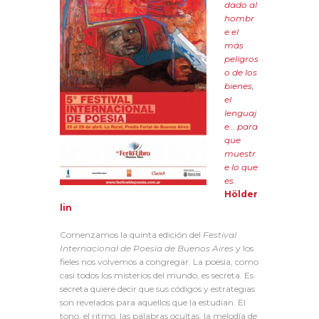
dado al
hombr
e el
más
peligros
o de los
bienes,
el
lenguaj
e… para
que
muestr
e lo que
es.
Hölder
lin
Comenzamos la quinta edición del
Festival
Internacional de Poesía de Buenos Aires
y los
fieles nos volvemos a congregar. La poesía, como
casi todos los misterios del mundo, es secreta. Es
secreta quiere decir que sus códigos y estrategias
son revelados para aquellos que la estudian. El
tono, el ritmo, las palabras ocultas, la melodía de