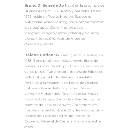
Bruno Di Benedetto
Nació en la provincia de
Buenos Aires, en 1955. Poeta y narrador. Desde
1979 reside en Puerto Madryn. Sus obras
publicadas:
Palabra irregular
;
Complicidad de
los náufragos
;
Dormir es un oficio
inseguro
;
Vengan juntos
(relatos) y
Country
.
Libros inéditos:
Crónicas de muertes
dudosas
y
Nada
.
Hélène Dorion
Nació en Quebec, Canadá, en
1958. Tiene publicado más de veinte libros de
poesía. Su obra ha sido publicada y traducida en
varios países. Fue directora literaria de Ediciones
Le Noroît y jurado del Premio Louise Iabé.
Pertence a la Academia de Letras de Quebec.
Entre su obra se destaca:
L´Étreinte des
vents
;
Le Hublot des
;
Ravir: les lieux
;
Sous l
´arche du temps
;
Jours de sable
. Recibió los
premios de la revista
Études Francaises de l
´Université de Montréal
; Charles – Vildrac de la
Société des Gens de Lettres de France, del
Gobierno General de Canadá, Mallarmé, entre
otros.