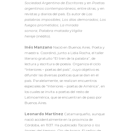
Sociedad Argentina de Escritores
y en
Poetas
argentinos contemporáneos
, entre otras, y en
revistas y diarios del país. Es autor de
Las
palabras imposibles
;
Los días demorados
;
Los
fuegos prometidos
;
La mirada
sonora
;
Palabra matada
y
Vigilia
hereje
(inédito).
Inés Manzano
Nació en Buenos Aires. Poeta y
maestra. Coordinó, junto a Lidia Rocha, el taller
literario gratuito “El tren de la palabra”, de
lectura y escritura de poesía. Organiza el ciclo
“Interiores – poetas del país”, cuyo objetivo es
difundir las diversas poéticas que se dan en el
país. Paralelamente, se realizan encuentros
especiales de “Interiores – poetas de América”, en
los cuales se invita a poetas del resto de
Latinoamérica, que se encuentran de paso por
Buenos Aires.
Leonardo Martínez
Catamarqueño, aunque
nació accidentalmente en la provincia de
Córdoba, en 1937. Ha publicado
Tacana o los
linajes del tiempo
,
Ojo de brasa
;
El señor de