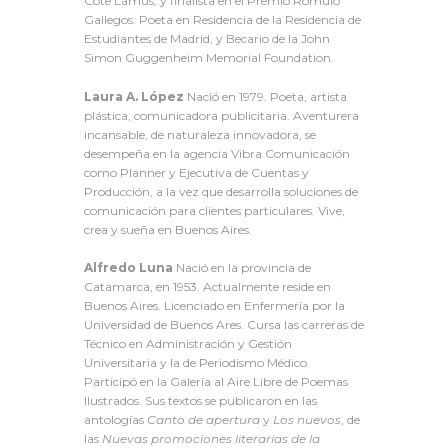
Cote Lamus, y finalista en el Premio Rómulo
Gallegos. Poeta en Residencia de la Residencia de
Estudiantes de Madrid, y Becario de la John
Simon Guggenheim Memorial Foundation.
Laura A. López
Nació en 1979. Poeta, artista
plástica, comunicadora publicitaria. Aventurera
incansable, de naturaleza innovadora, se
desempeña en la agencia Vibra Comunicación
como Planner y Ejecutiva de Cuentas y
Producción, a la vez que desarrolla soluciones de
comunicación para clientes particulares. Vive,
crea y sueña en Buenos Aires.
Alfredo Luna
Nació en la provincia de
Catamarca, en 1953. Actualmente reside en
Buenos Aires. Licenciado en Enfermería por la
Universidad de Buenos Ares. Cursa las carreras de
Técnico en Administración y Gestión
Universitaria y la de Periodismo Médico.
Participó en la Galería al Aire Libre de Poemas
Ilustrados. Sus textos se publicaron en las
antologías
Canto de apertura
y
Los nuevos
, de
las
Nuevas promociones literarias de la