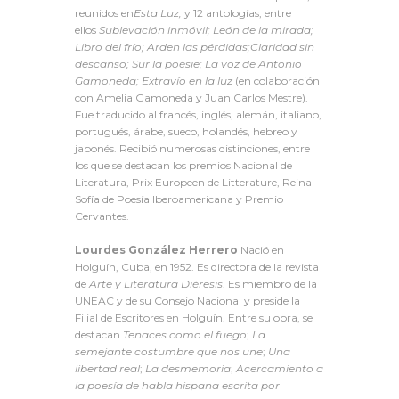
reunidos en
Esta
Luz,
y 12 antologías, entre
ellos
Sublevación inmóvil; León de la mirada;
Libro del frío; Arden las pérdidas;
Claridad sin
descanso; Sur la poésie; La voz de Antonio
Gamoneda; Extravío en la luz
(en colaboración
con Amelia Gamoneda y Juan Carlos Mestre).
Fue traducido al francés, inglés, alemán, italiano,
portugués, árabe, sueco, holandés, hebreo y
japonés. Recibió numerosas distinciones, entre
los que se destacan los premios Nacional de
Literatura, Prix Europeen de Litterature, Reina
Sofía de Poesía Iberoamericana y Premio
Cervantes.
Lourdes González Herrero
Nació en
Holguín, Cuba, en 1952. Es directora de la revista
de
Arte y Literatura Diéresis
. Es miembro de la
UNEAC y de su Consejo Nacional y preside la
Filial de Escritores en Holguín. Entre su obra, se
destacan
Tenaces como el fuego
;
La
semejante costumbre que nos une
;
Una
libertad real
;
La desmemoria
;
Acercamiento a
la poesía de habla hispana escrita por