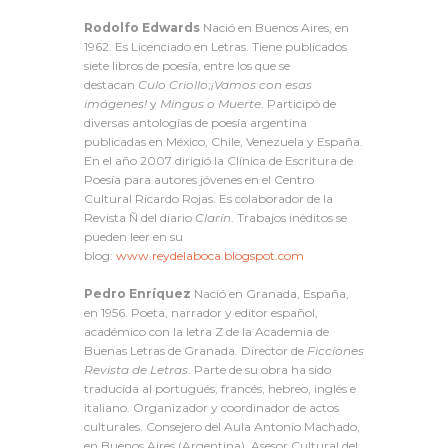
Rodolfo Edwards
Nació en Buenos Aires, en
1962. Es Licenciado en Letras. Tiene publicados
siete libros de poesía, entre los que se
destacan
Culo Criollo
;
¡Vamos con esas
imágenes!
y
Mingus o Muerte
. Participó de
diversas antologías de poesía argentina
publicadas en México, Chile, Venezuela y España.
En el año 2007 dirigió la Clínica de Escritura de
Poesía para autores jóvenes en el Centro
Cultural Ricardo Rojas. Es colaborador de la
Revista Ñ del diario
Clarín
. Trabajos inéditos se
pueden leer en su
blog:
www.reydelaboca.blogspot.com
Pedro Enríquez
Nació en Granada, España,
en 1956. Poeta, narrador y editor español,
académico con la letra Z de la Academia de
Buenas Letras de Granada. Director de
Ficciones
Revista de Letras
. Parte de su obra ha sido
traducida al portugués, francés, hebreo, inglés e
italiano. Organizador y coordinador de actos
culturales. Consejero del Aula Antonio Machado,
en Buenos Aires (Argentina). Asesor Cultural del