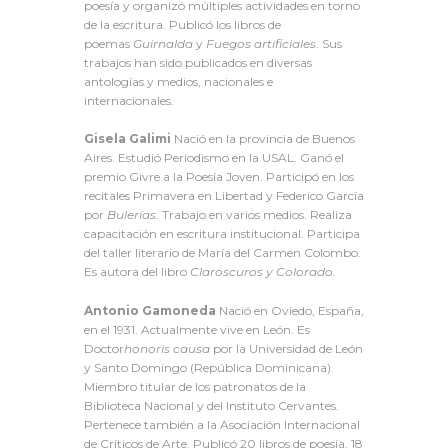
poesía y organizó múltiples actividades en torno
de la escritura. Publicó los libros de
poemas
Guirnalda
y
Fuegos artificiales
. Sus
trabajos han sido publicados en diversas
antologías y medios, nacionales e
internacionales.
Gisela Galimi
Nació en la provincia de Buenos
Aires. Estudió Periodismo en la USAL. Ganó el
premio Givre a la Poesía Joven. Participó en los
recitales Primavera en Libertad y Federico García
por
Bulerías
. Trabajo en varios medios. Realiza
capacitación en escritura institucional. Participa
del taller literario de María del Carmen Colombo.
Es autora del libro
Claroscuros y Colorado.
Antonio Gamoneda
Nació en Oviedo, España,
en el 1931. Actualmente vive en León. Es
Doctor
honoris causa
por la Universidad de León
y Santo Domingo (República Dominicana).
Miembro titular de los patronatos de la
Biblioteca Nacional y del Instituto Cervantes.
Pertenece también a la Asociación Internacional
de Críticos de Arte. Publicó 20 libros de poesía, 18