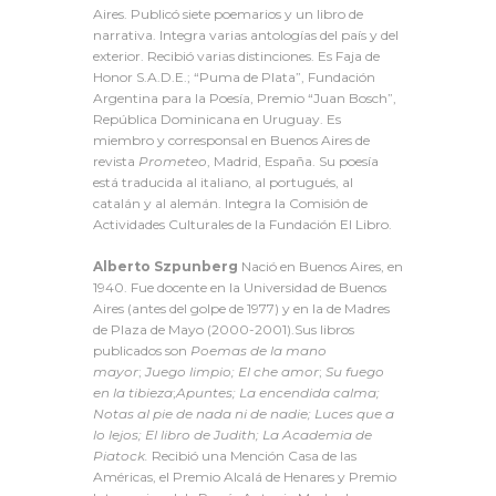
Aires. Publicó siete poemarios y un libro de
narrativa. Integra varias antologías del país y del
exterior. Recibió varias distinciones. Es Faja de
Honor S.A.D.E.; “Puma de Plata”, Fundación
Argentina para la Poesía, Premio “Juan Bosch”,
República Dominicana en Uruguay. Es
miembro y corresponsal en Buenos Aires de
revista
Prometeo
, Madrid, España. Su poesía
está traducida al italiano, al portugués, al
catalán y al alemán. Integra la Comisión de
Actividades Culturales de la Fundación El Libro.
Alberto Szpunberg
Nació en Buenos Aires, en
1940. Fue docente en la Universidad de Buenos
Aires (antes del golpe de 1977) y en la de Madres
de Plaza de Mayo (2000-2001).Sus libros
publicados son
Poemas de la mano
mayor
;
Juego limpio;
El che amor
;
Su fuego
en la tibieza
;
Apuntes;
La encendida calma;
Notas al pie de nada ni de nadie; Luces que a
lo lejos; El libro de Judith; La Academia de
Piatock.
Recibió una Mención Casa de las
Américas, el Premio Alcalá de Henares y Premio