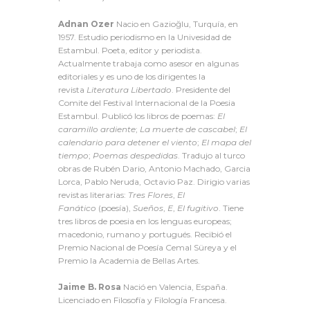
Adnan Ozer
Nacio en Gazioğlu, Turquía, en
1957. Estudio periodismo en la Univesidad de
Estambul. Poeta, editor y periodista.
Actualmente trabaja como asesor en algunas
editoriales y es uno de los dirigentes la
revista
Literatura Libertado
. Presidente del
Comite del Festival Internacional de la Poesia
Estambul. Publicó los libros de poemas:
El
caramillo ardiente
;
La muerte de cascabel
;
El
calendario para detener el viento
;
El mapa del
tiempo
;
Poemas despedidas
. Tradujo al turco
obras de Rubén Dario, Antonio Machado, Garcia
Lorca, Pablo Neruda, Octavio Paz. Dirigio varias
revistas literarias:
Tres Flores
,
El
Fanático
(poesía),
Sueños
,
E
,
El fugitivo
. Tiene
tres libros de poesia en los lenguas europeas;
macedonio, rumano y portugués. Recibió el
Premio Nacional de Poesía Cemal Süreya y el
Premio la Academia de Bellas Artes.
Jaime B. Rosa
Nació en Valencia, España.
Licenciado en Filosofía y Filología Francesa.