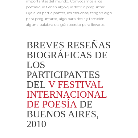
importantes del mundo. Convocamos a los
poetas que tienen algo que decir o preguntar.
Ojalá los participantes, los escuchas, tengan algo
para preguntarse, algo para decir y también
alguna palabra o algún secreto para llevarse.
BREVES RESEÑAS
BIOGRÁFICAS DE
LOS
PARTICIPANTES
DEL
V FESTIVAL
INTERNACIONAL
DE POESÍA
DE
BUENOS AIRES,
2010