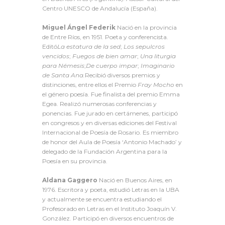
Centro UNESCO de Andalucía (España).
Miguel Ángel Federik
Nació en la provincia
de Entre Ríos, en 1951. Poeta y conferencista.
Editó
La estatura de la sed
;
Los sepulcros
vencidos
;
Fuegos de bien amar
;
Una liturgia
para Némesis
;
De cuerpo impar
;
Imaginario
de Santa Ana.
Recibió diversos premios y
distinciones, entre ellos el Premio
Fray Mocho
en
el género poesía. Fue finalista del premio Emma
Egea. Realizó numerosas conferencias y
ponencias. Fue jurado en certámenes, participó
en congresos y en diversas ediciones del Festival
Internacional de Poesía de Rosario. Es miembro
de honor del Aula de Poesía ‘Antonio Machado’ y
delegado de la Fundación Argentina para la
Poesía en su provincia.
Aldana Gaggero
Nació en Buenos Aires, en
1976. Escritora y poeta, estudió Letras en la UBA
y actualmente se encuentra estudiando el
Profesorado en Letras en el Instituto Joaquín V.
González. Participó en diversos encuentros de