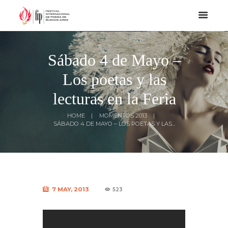
Sábado 4 de Mayo –
Los poetas y las
lecturas en la Feria
HOME
MOMENTOS 2013
SÁBADO 4 DE MAYO – LOS POETAS Y LAS...
7 MAY, 2013
523