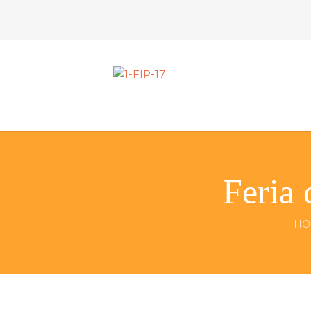
Feria 
HO