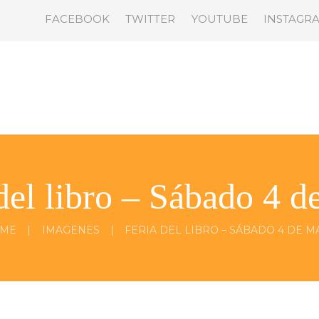
FACEBOOK
TWITTER
YOUTUBE
INSTAGR
del libro – Sábado 4 
ME
IMAGENES
FERIA DEL LIBRO – SÁBADO 4 DE M