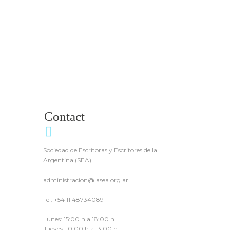
Medios Nacionales
Contact
Sociedad de Escritoras y Escritores de la
Argentina (SEA)
administracion@lasea.org.ar
Tel. +54 11 48734089
Lunes: 15:00 h a 18:00 h
Jueves: 10:00 h a 13:00 h